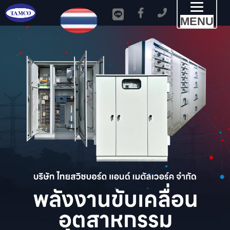
Toggl
MENU
naviga