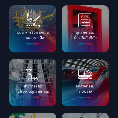
อุตสาหกรรมทางทะเล

อุตสาหกรรม

และนอกชายฝั่ง
ป้องกันอัคคีภัย
สายการผลิต

อุตสาหกรรม

ในโรงงานอุตสาหกรรม
ระบบราง