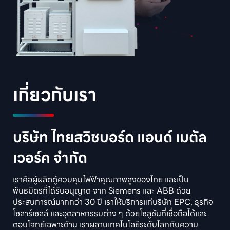
เกี่ยวกับเรา
บริษัท ไทยสวิชบอร์ด แอนด์ เมตัล
เวอร์ค จำกัด
เราคือผู้ผลิตตู้ควบคุมไฟฟ้าคุณภาพสูงของไทย และเป็น
พันธมิตรที่ได้รับอนุญาต จาก Siemens และ ABB ด้วย
ประสบการณ์มากกว่า 30 ปี เราให้บริการแก่บริษัท EPC, ธุรกิจ
โซลาร์เซลล์ และอุตสาหกรรมต่าง ๆ ด้วยโซลูชันที่เชื่อถือได้และ
ตอบโจทย์เฉพาะด้าน เราผสานเทคโนโลยีระดับโลกกับความ