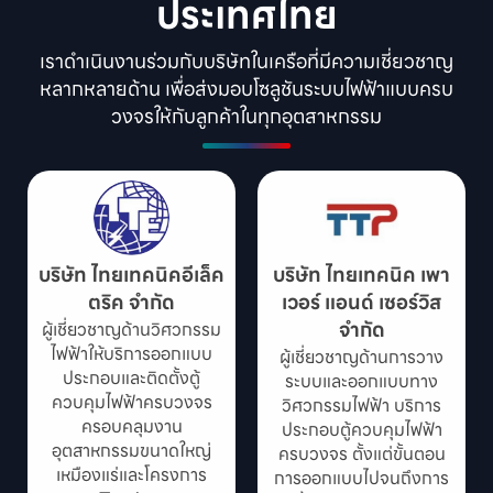
ประเทศไทย
เราดำเนินงานร่วมกับบริษัทในเครือที่มีความเชี่ยวชาญ
หลากหลายด้าน เพื่อส่งมอบโซลูชันระบบไฟฟ้าแบบครบ
วงจรให้กับลูกค้าในทุกอุตสาหกรรม
บริษัท ไทยเทคนิคอีเล็ค
บริษัท ไทยเทคนิค เพา
ตริค จำกัด
เวอร์ แอนด์ เซอร์วิส
จำกัด
ผู้เชี่ยวชาญด้านวิศวกรรม
ไฟฟ้าให้บริการออกแบบ
ผู้เชี่ยวชาญด้านการวาง
ประกอบและติดตั้งตู้
ระบบและออกแบบทาง
ควบคุมไฟฟ้าครบวงจร
วิศวกรรมไฟฟ้า บริการ
ครอบคลุมงาน
ประกอบตู้ควบคุมไฟฟ้า
อุตสาหกรรมขนาดใหญ่
ครบวงจร ตั้งแต่ขั้นตอน
เหมืองแร่และโครงการ
การออกแบบไปจนถึงการ