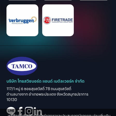
บริษัท ไทยสวิชบอร์ด แอนด์ เมตัลเวอร์ค จำกัด
117/1 หมู่ 6 ซอยสุขสวัสดิ์ 78 ถนนสุขสวัสดิ์

ตำบลบางจาก อำเภอพระประแดง จังหวัดสมุทรปราการ

10130
เราใช้คุกกี้เพื่อปรับปรุงไซต์ของเราและประสบการณ์ของคุณ อ่านเพิ่มเติม