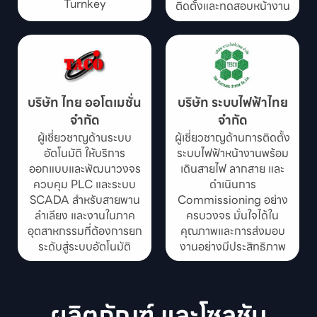
Turnkey
ติดตั้งและทดสอบหน้างาน
บริษัท ไทย ออโตเมชั่น
บริษัท ระบบไฟฟ้าไทย
จำกัด
จำกัด
ผู้เชี่ยวชาญด้านระบบ
ผู้เชี่ยวชาญด้านการติดตั้ง
อัตโนมัติ ให้บริการ
ระบบไฟฟ้าหน้างานพร้อม
ออกแบบและพัฒนาวงจร
เดินสายไฟ ลากสาย และ
ควบคุม PLC และระบบ
ดำเนินการ
SCADA สำหรับสายพาน
Commissioning อย่าง
ลำเลียง และงานในภาค
ครบวงจร มั่นใจได้ใน
อุตสาหกรรมที่ต้องการยก
คุณภาพและการส่งมอบ
ระดับสู่ระบบอัตโนมัติ
งานอย่างมีประสิทธิภาพ
ผลิตภัณฑ์ และโซลูชัน