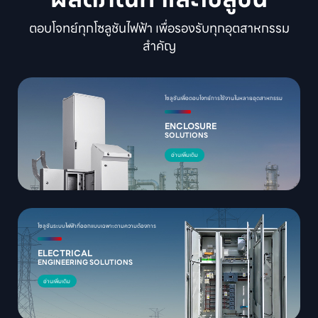
ตอบโจทย์ทุกโซลูชันไฟฟ้า เพื่อรองรับทุกอุตสาหกรรม
สำคัญ
โซลูชันเพื่อตอบโจทย์การใช้งานในหลายอุตสาหกรรม
ENCLOSURE
SOLUTIONS
อ่านเพิ่มเติม
โซลูชันระบบไฟฟ้าที่ออกแบบเฉพาะตามความต้องการ
ELECTRICAL
ENGINEERING SOLUTIONS
อ่านเพิ่มเติม