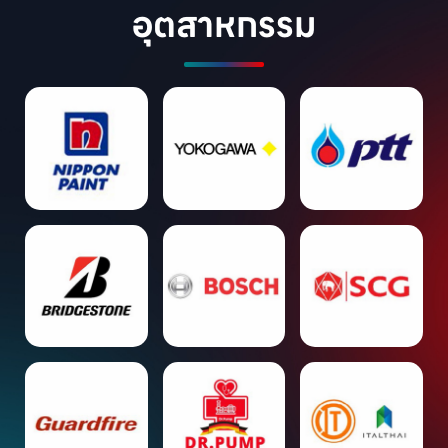
อุตสาหกรรม