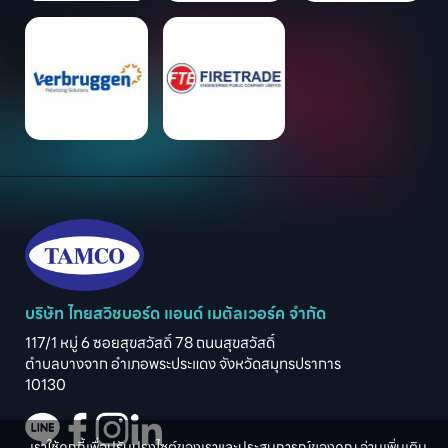
บริษัท ไทยสวิชบอร์ด แอนด์ เมตัลเวอร์ค จำกัด
117/1 หมู่ 6 ซอยสุขสวัสดิ์ 78 ถนนสุขสวัสดิ์

ตำบลบางจาก อำเภอพระประแดง จังหวัดสมุทรปราการ

10130
เราใช้คุกกี้เพื่อปรับปรุงไซต์ของเราและประสบการณ์ของคุณ อ่านเพิ่มเติม