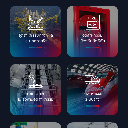
อุตสาหกรรมทางทะเล

อุตสาหกรรม

และนอกชายฝั่ง
ป้องกันอัคคีภัย
สายการผลิต

อุตสาหกรรม

ในโรงงานอุตสาหกรรม
ระบบราง