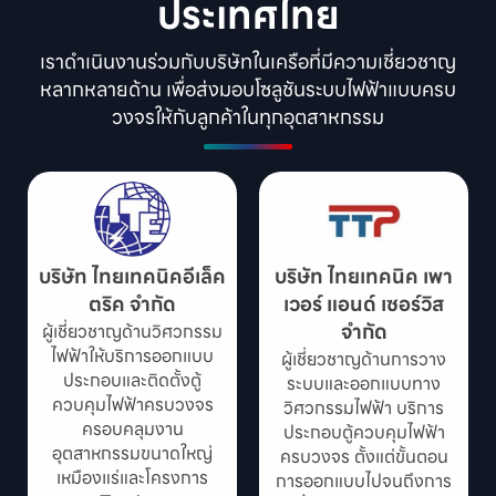
ประเทศไทย
เราดำเนินงานร่วมกับบริษัทในเครือที่มีความเชี่ยวชาญ
หลากหลายด้าน เพื่อส่งมอบโซลูชันระบบไฟฟ้าแบบครบ
วงจรให้กับลูกค้าในทุกอุตสาหกรรม
บริษัท ไทยเทคนิคอีเล็ค
บริษัท ไทยเทคนิค เพา
ตริค จำกัด
เวอร์ แอนด์ เซอร์วิส
จำกัด
ผู้เชี่ยวชาญด้านวิศวกรรม
ไฟฟ้าให้บริการออกแบบ
ผู้เชี่ยวชาญด้านการวาง
ประกอบและติดตั้งตู้
ระบบและออกแบบทาง
ควบคุมไฟฟ้าครบวงจร
วิศวกรรมไฟฟ้า บริการ
ครอบคลุมงาน
ประกอบตู้ควบคุมไฟฟ้า
อุตสาหกรรมขนาดใหญ่
ครบวงจร ตั้งแต่ขั้นตอน
เหมืองแร่และโครงการ
การออกแบบไปจนถึงการ