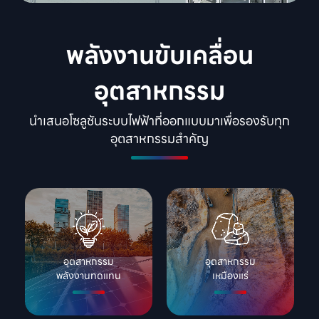
พลังงานขับเคลื่อน
อุตสาหกรรม
นำเสนอโซลูชันระบบไฟฟ้าที่ออกแบบมาเพื่อรองรับทุก
อุตสาหกรรมสำคัญ
อุตสาหกรรม

อุตสาหกรรม

พลังงานทดแทน
เหมืองแร่