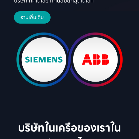
บริษัทเทคโนโลยี ที่ทันสมัยที่สุดในโลก
อ่านเพิ่มเติม
บริษัทในเครือของเราใน