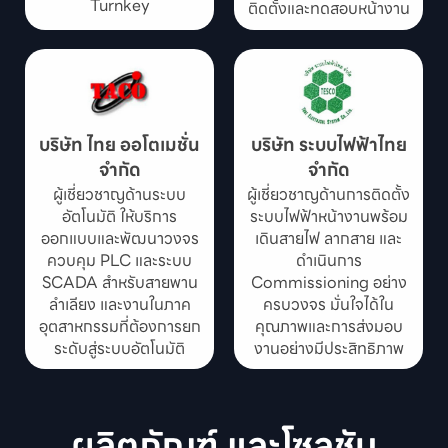
Turnkey
ติดตั้งและทดสอบหน้างาน
บริษัท ไทย ออโตเมชั่น
บริษัท ระบบไฟฟ้าไทย
จำกัด
จำกัด
ผู้เชี่ยวชาญด้านระบบ
ผู้เชี่ยวชาญด้านการติดตั้ง
อัตโนมัติ ให้บริการ
ระบบไฟฟ้าหน้างานพร้อม
ออกแบบและพัฒนาวงจร
เดินสายไฟ ลากสาย และ
ควบคุม PLC และระบบ
ดำเนินการ
SCADA สำหรับสายพาน
Commissioning อย่าง
ลำเลียง และงานในภาค
ครบวงจร มั่นใจได้ใน
อุตสาหกรรมที่ต้องการยก
คุณภาพและการส่งมอบ
ระดับสู่ระบบอัตโนมัติ
งานอย่างมีประสิทธิภาพ
ผลิตภัณฑ์ และโซลูชัน