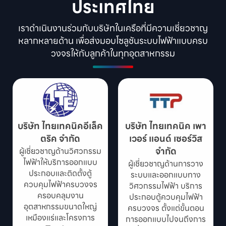
ประเทศไทย
เราดำเนินงานร่วมกับบริษัทในเครือที่มีความเชี่ยวชาญ
หลากหลายด้าน เพื่อส่งมอบโซลูชันระบบไฟฟ้าแบบครบ
วงจรให้กับลูกค้าในทุกอุตสาหกรรม
บริษัท ไทยเทคนิคอีเล็ค
บริษัท ไทยเทคนิค เพา
ตริค จำกัด
เวอร์ แอนด์ เซอร์วิส
จำกัด
ผู้เชี่ยวชาญด้านวิศวกรรม
ไฟฟ้าให้บริการออกแบบ
ผู้เชี่ยวชาญด้านการวาง
ประกอบและติดตั้งตู้
ระบบและออกแบบทาง
ควบคุมไฟฟ้าครบวงจร
วิศวกรรมไฟฟ้า บริการ
ครอบคลุมงาน
ประกอบตู้ควบคุมไฟฟ้า
อุตสาหกรรมขนาดใหญ่
ครบวงจร ตั้งแต่ขั้นตอน
เหมืองแร่และโครงการ
การออกแบบไปจนถึงการ