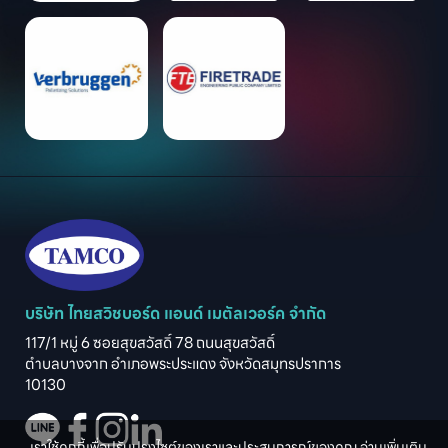
บริษัท ไทยสวิชบอร์ด แอนด์ เมตัลเวอร์ค จำกัด
117/1 หมู่ 6 ซอยสุขสวัสดิ์ 78 ถนนสุขสวัสดิ์

ตำบลบางจาก อำเภอพระประแดง จังหวัดสมุทรปราการ

10130
เราใช้คุกกี้เพื่อปรับปรุงไซต์ของเราและประสบการณ์ของคุณ อ่านเพิ่มเติม