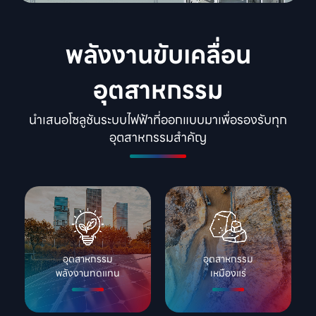
พลังงานขับเคลื่อน
อุตสาหกรรม
นำเสนอโซลูชันระบบไฟฟ้าที่ออกแบบมาเพื่อรองรับทุก
อุตสาหกรรมสำคัญ
อุตสาหกรรม

อุตสาหกรรม

พลังงานทดแทน
เหมืองแร่