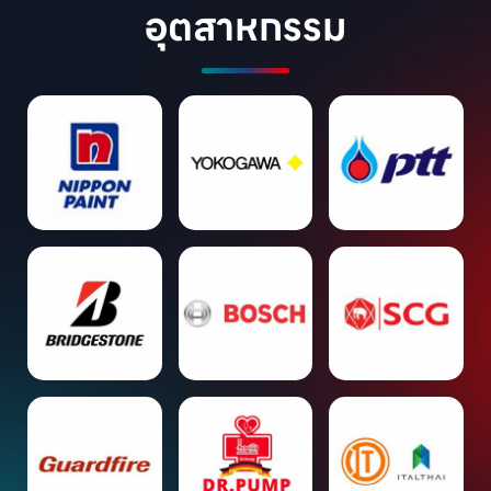
อุตสาหกรรม