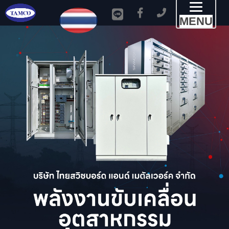
Toggl
MENU
naviga