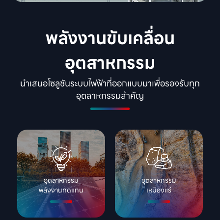
พลังงานขับเคลื่อน
อุตสาหกรรม
นำเสนอโซลูชันระบบไฟฟ้าที่ออกแบบมาเพื่อรองรับทุก
อุตสาหกรรมสำคัญ
อุตสาหกรรม

อุตสาหกรรม

พลังงานทดแทน
เหมืองแร่