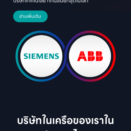
บริษัทเทคโนโลยี ที่ทันสมัยที่สุดในโลก
อ่านเพิ่มเติม
บริษัทในเครือของเราใน