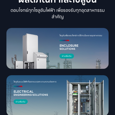
ตอบโจทย์ทุกโซลูชันไฟฟ้า เพื่อรองรับทุกอุตสาหกรรม
สำคัญ
โซลูชันเพื่อตอบโจทย์การใช้งานในหลายอุตสาหกรรม
ENCLOSURE
SOLUTIONS
อ่านเพิ่มเติม
โซลูชันระบบไฟฟ้าที่ออกแบบเฉพาะตามความต้องการ
ELECTRICAL
ENGINEERING SOLUTIONS
อ่านเพิ่มเติม