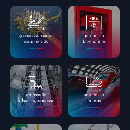
อุตสาหกรรมทางทะเล

อุตสาหกรรม

และนอกชายฝั่ง
ป้องกันอัคคีภัย
สายการผลิต

อุตสาหกรรม

ในโรงงานอุตสาหกรรม
ระบบราง