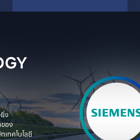
GY

่ง

ตของ

ทเทคโนโลยี
