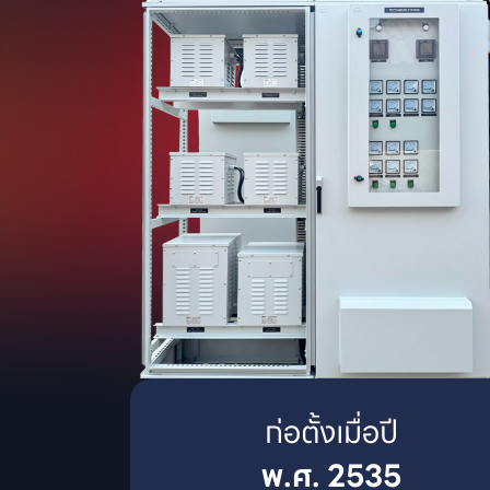
พ.ศ. 2535