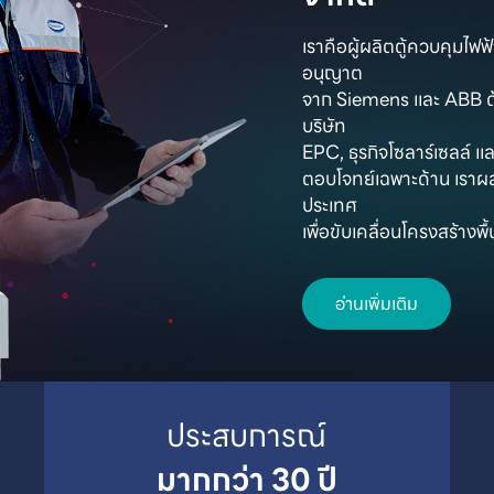
เราคือผู้ผลิตตู้ควบคุมไฟ
อนุญาต

จาก Siemens และ ABB ด้
บริษัท

EPC, ธุรกิจโซลาร์เซลล์ และ
ตอบโจทย์เฉพาะด้าน เราผ
ประเทศ

เพื่อขับเคลื่อนโครงสร้าง
อ่านเพิ่มเติม
มากกว่า 30 ปี