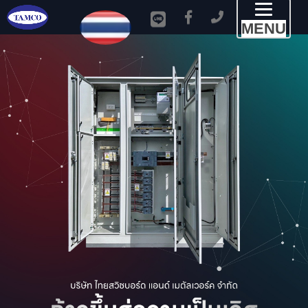
Toggl
MENU
naviga