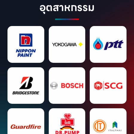
อุตสาหกรรม