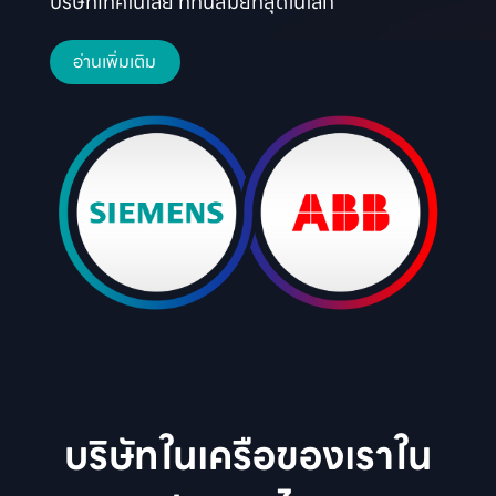
บริษัทเทคโนโลยี ที่ทันสมัยที่สุดในโลก
อ่านเพิ่มเติม
บริษัทในเครือของเราใน