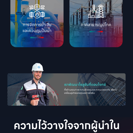
การจัดการน้ำเสีย

ภาคสาธารณูปโภค
และควบคุมปั๊มน้ำ
เราพัฒนาโซลูชันที่ตอบโจทย์
ทั้งด้านคุณภาพ ความยืดหยุ่นและความปลอดภัย เพื่อขับ
เคลื่อนธุรกิจของคุณอย่างยั่งยืน
ความไว้วางใจจากผู้นำใน