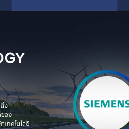
GY

่ง

ตของ

ทเทคโนโลยี
