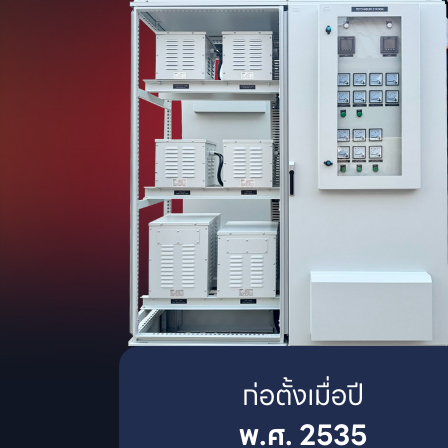
พ.ศ. 2535