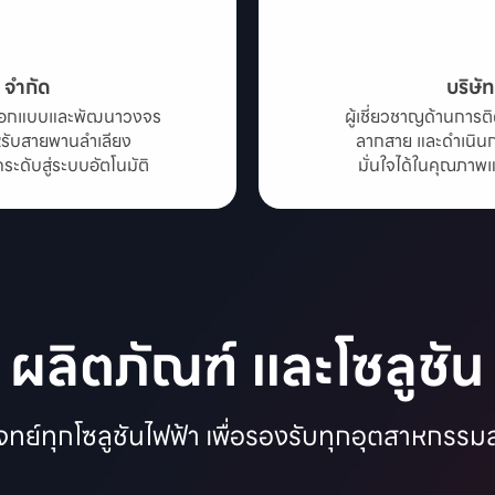
น จำกัด
บริษั
ารออกแบบและพัฒนาวงจร

ผู้เชี่ยวชาญด้านการต
ับสายพานลำเลียง

ลากสาย และดำเนิน
ดับสู่ระบบอัตโนมัติ
มั่นใจได้ในคุณภาพ
ผลิตภัณฑ์ และโซลูชัน
ทย์ทุกโซลูชันไฟฟ้า เพื่อรองรับทุกอุตสาหกรร