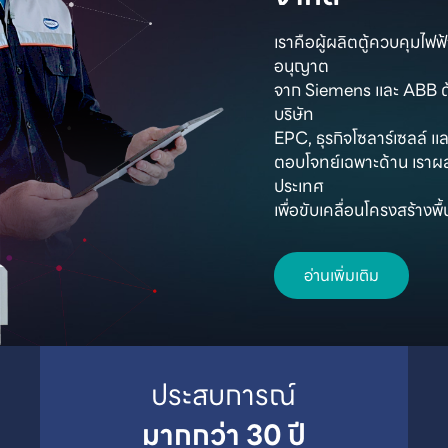
เราคือผู้ผลิตตู้ควบคุมไฟ
อนุญาต

จาก Siemens และ ABB ด้
บริษัท

EPC, ธุรกิจโซลาร์เซลล์ และ
ตอบโจทย์เฉพาะด้าน เราผ
ประเทศ

เพื่อขับเคลื่อนโครงสร้าง
อ่านเพิ่มเติม
มากกว่า 30 ปี