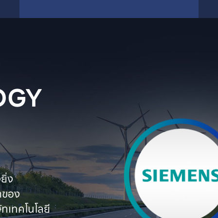
GY

่ง

ตของ

ทเทคโนโลยี
