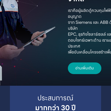
เราคือผู้ผลิตตู้ควบคุมไฟ
อนุญาต

จาก Siemens และ ABB ด้
บริษัท

EPC, ธุรกิจโซลาร์เซลล์ และ
ตอบโจทย์เฉพาะด้าน เราผ
ประเทศ

เพื่อขับเคลื่อนโครงสร้าง
อ่านเพิ่มเติม
มากกว่า 30 ปี