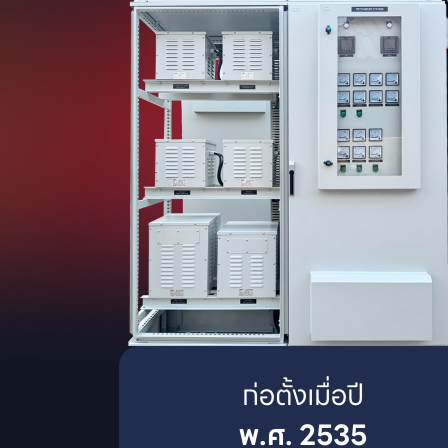
พ.ศ. 2535