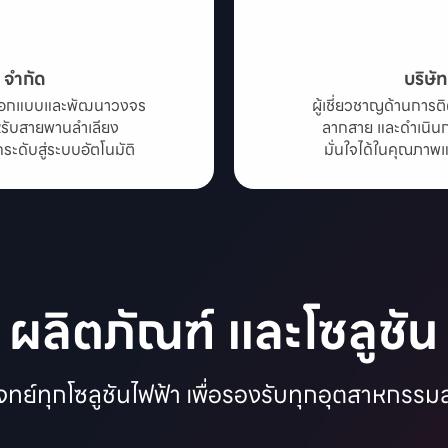
น จำกัด
บริษั
ารออกแบบและพัฒนาวงจร

ผู้เชี่ยวชาญด้านการต
ับสายพานลำเลียง

ลากสาย และดำเนิน
ดับสู่ระบบอัตโนมัติ
มั่นใจได้ในคุณภาพ
ผลิตภัณฑ์ และโซลูชัน
ทย์ทุกโซลูชันไฟฟ้า เพื่อรองรับทุกอุตสาหกรร