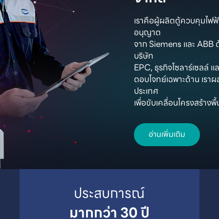
เราคือผู้ผลิตตู้ควบคุมไฟ
อนุญาต

จาก Siemens และ ABB ด้
บริษัท

EPC, ธุรกิจโซลาร์เซลล์ และ
ตอบโจทย์เฉพาะด้าน เราผ
ประเทศ

เพื่อขับเคลื่อนโครงสร้าง
อ่านเพิ่มเติม
มากกว่า 30 ปี