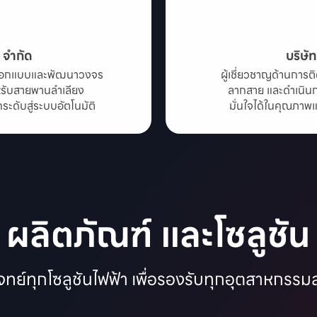
น จำกัด
บริษั
ารออกแบบและพัฒนาวงจร

ผู้เชี่ยวชาญด้านการต
ับสายพานลำเลียง

ลากสาย และดำเนิน
ดับสู่ระบบอัตโนมัติ
มั่นใจได้ในคุณภาพ
ผลิตภัณฑ์ และโซลูชัน
ทย์ทุกโซลูชันไฟฟ้า เพื่อรองรับทุกอุตสาหกรร