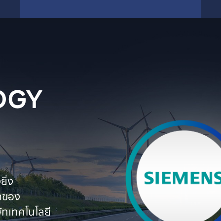
GY

่ง

ตของ

ทเทคโนโลยี
