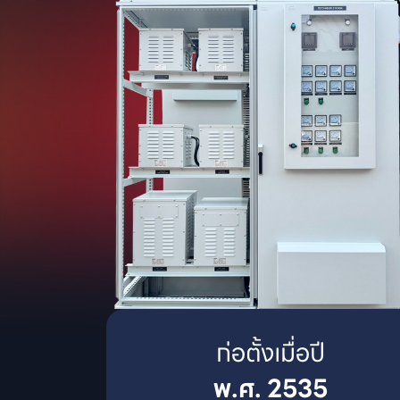
พ.ศ. 2535