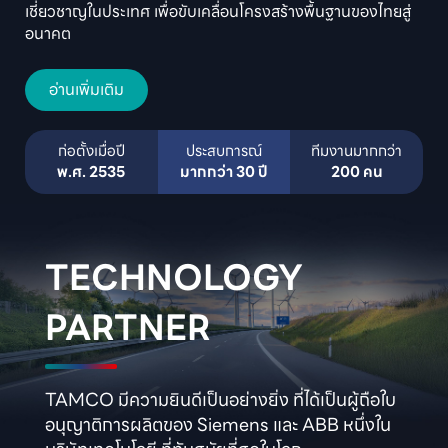
เชี่ยวชาญในประเทศ เพื่อขับเคลื่อนโครงสร้างพื้นฐานของไทยสู่
อนาคต
อ่านเพิ่มเติม
พ.ศ. 2535
มากกว่า 30 ปี
200 คน
TECHNOLOGY

PARTNER
TAMCO มีความยินดีเป็นอย่างยิ่ง ที่ได้เป็นผู้ถือใบ
อนุญาติการผลิตของ Siemens และ ABB หนึ่งใน