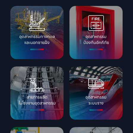
อุตสาหกรรมทางทะเล

อุตสาหกรรม

และนอกชายฝั่ง
ป้องกันอัคคีภัย
สายการผลิต

อุตสาหกรรม

ในโรงงานอุตสาหกรรม
ระบบราง