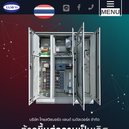
Toggl
MENU
naviga