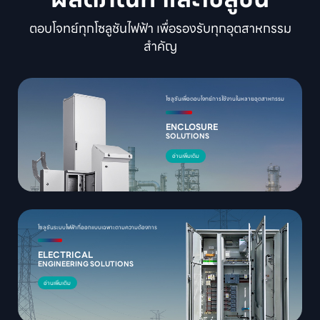
ตอบโจทย์ทุกโซลูชันไฟฟ้า เพื่อรองรับทุกอุตสาหกรรม
สำคัญ
โซลูชันเพื่อตอบโจทย์การใช้งานในหลายอุตสาหกรรม
ENCLOSURE
SOLUTIONS
อ่านเพิ่มเติม
โซลูชันระบบไฟฟ้าที่ออกแบบเฉพาะตามความต้องการ
ELECTRICAL
ENGINEERING SOLUTIONS
อ่านเพิ่มเติม