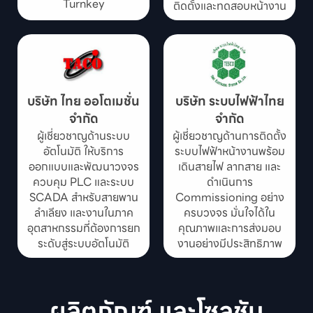
Turnkey
ติดตั้งและทดสอบหน้างาน
บริษัท ไทย ออโตเมชั่น
บริษัท ระบบไฟฟ้าไทย
จำกัด
จำกัด
ผู้เชี่ยวชาญด้านระบบ
ผู้เชี่ยวชาญด้านการติดตั้ง
อัตโนมัติ ให้บริการ
ระบบไฟฟ้าหน้างานพร้อม
ออกแบบและพัฒนาวงจร
เดินสายไฟ ลากสาย และ
ควบคุม PLC และระบบ
ดำเนินการ
SCADA สำหรับสายพาน
Commissioning อย่าง
ลำเลียง และงานในภาค
ครบวงจร มั่นใจได้ใน
อุตสาหกรรมที่ต้องการยก
คุณภาพและการส่งมอบ
ระดับสู่ระบบอัตโนมัติ
งานอย่างมีประสิทธิภาพ
ผลิตภัณฑ์ และโซลูชัน