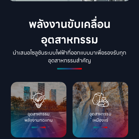
พลังงานขับเคลื่อน
อุตสาหกรรม
นำเสนอโซลูชันระบบไฟฟ้าที่ออกแบบมาเพื่อรองรับทุก
อุตสาหกรรมสำคัญ
อุตสาหกรรม

อุตสาหกรรม

พลังงานทดแทน
เหมืองแร่