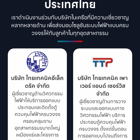
ประเทศไทย
เราดำเนินงานร่วมกับบริษัทในเครือที่มีความเชี่ยวชาญ
หลากหลายด้าน เพื่อส่งมอบโซลูชันระบบไฟฟ้าแบบครบ
วงจรให้กับลูกค้าในทุกอุตสาหกรรม
บริษัท ไทยเทคนิคอีเล็ค
บริษัท ไทยเทคนิค เพา
ตริค จำกัด
เวอร์ แอนด์ เซอร์วิส
จำกัด
ผู้เชี่ยวชาญด้านวิศวกรรม
ไฟฟ้าให้บริการออกแบบ
ผู้เชี่ยวชาญด้านการวาง
ประกอบและติดตั้งตู้
ระบบและออกแบบทาง
ควบคุมไฟฟ้าครบวงจร
วิศวกรรมไฟฟ้า บริการ
ครอบคลุมงาน
ประกอบตู้ควบคุมไฟฟ้า
อุตสาหกรรมขนาดใหญ่
ครบวงจร ตั้งแต่ขั้นตอน
เหมืองแร่และโครงการ
การออกแบบไปจนถึงการ