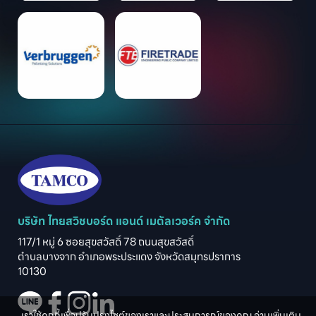
บริษัท ไทยสวิชบอร์ด แอนด์ เมตัลเวอร์ค จำกัด
117/1 หมู่ 6 ซอยสุขสวัสดิ์ 78 ถนนสุขสวัสดิ์

ตำบลบางจาก อำเภอพระประแดง จังหวัดสมุทรปราการ

10130
เราใช้คุกกี้เพื่อปรับปรุงไซต์ของเราและประสบการณ์ของคุณ อ่านเพิ่มเติม