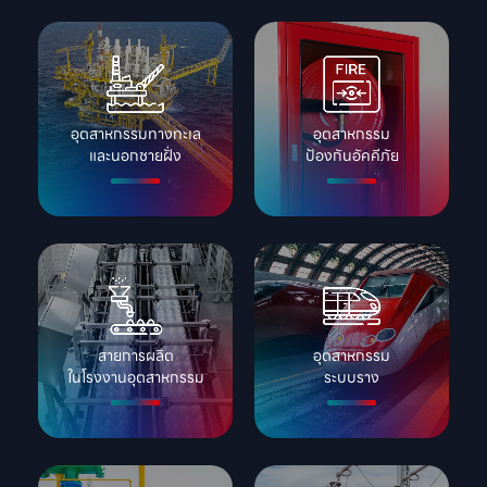
อุตสาหกรรมทางทะเล

อุตสาหกรรม

และนอกชายฝั่ง
ป้องกันอัคคีภัย
สายการผลิต

อุตสาหกรรม

ในโรงงานอุตสาหกรรม
ระบบราง