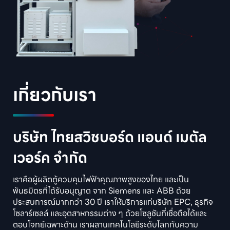
เกี่ยวกับเรา
บริษัท ไทยสวิชบอร์ด แอนด์ เมตัล
เวอร์ค จำกัด
เราคือผู้ผลิตตู้ควบคุมไฟฟ้าคุณภาพสูงของไทย และเป็น
พันธมิตรที่ได้รับอนุญาต จาก Siemens และ ABB ด้วย
ประสบการณ์มากกว่า 30 ปี เราให้บริการแก่บริษัท EPC, ธุรกิจ
โซลาร์เซลล์ และอุตสาหกรรมต่าง ๆ ด้วยโซลูชันที่เชื่อถือได้และ
ตอบโจทย์เฉพาะด้าน เราผสานเทคโนโลยีระดับโลกกับความ