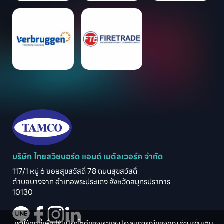
บริษัท ไทยสวิชบอร์ด แอนด์ เมตัลเวอร์ค จำกัด
117/1 หมู่ 6 ซอยสุขสวัสดิ์ 78 ถนนสุขสวัสดิ์

ตำบลบางจาก อำเภอพระประแดง จังหวัดสมุทรปราการ

10130
เราใช้คุกกี้เพื่อปรับปรุงไซต์ของเราและประสบการณ์ของคุณ อ่านเพิ่มเติม