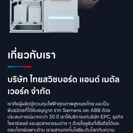
เกี่ยวกับเรา
บริษัท ไทยสวิชบอร์ด แอนด์ เมตัล
เวอร์ค จำกัด
เราคือผู้ผลิตตู้ควบคุมไฟฟ้าคุณภาพสูงของไทย และเป็น
พันธมิตรที่ได้รับอนุญาต จาก Siemens และ ABB ด้วย
ประสบการณ์มากกว่า 30 ปี เราให้บริการแก่บริษัท EPC, ธุรกิจ
โซลาร์เซลล์ และอุตสาหกรรมต่าง ๆ ด้วยโซลูชันที่เชื่อถือได้และ
ตอบโจทย์เฉพาะด้าน เราผสานเทคโนโลยีระดับโลกกับความ