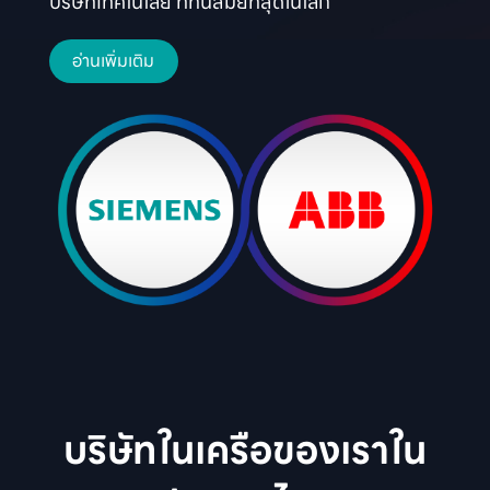
บริษัทเทคโนโลยี ที่ทันสมัยที่สุดในโลก
อ่านเพิ่มเติม
บริษัทในเครือของเราใน