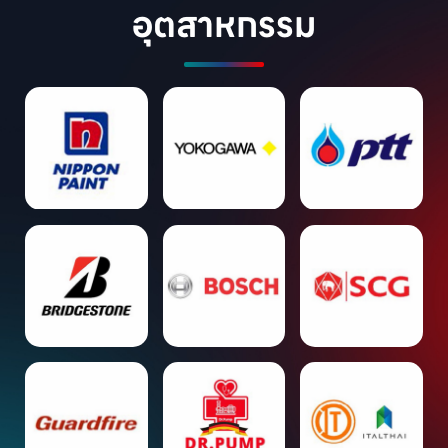
อุตสาหกรรม