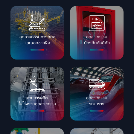
อุตสาหกรรมทางทะเล

อุตสาหกรรม

และนอกชายฝั่ง
ป้องกันอัคคีภัย
สายการผลิต

อุตสาหกรรม

ในโรงงานอุตสาหกรรม
ระบบราง