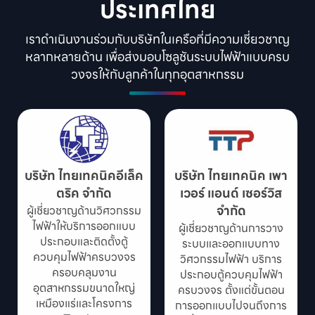
ประเทศไทย
เราดำเนินงานร่วมกับบริษัทในเครือที่มีความเชี่ยวชาญ
หลากหลายด้าน เพื่อส่งมอบโซลูชันระบบไฟฟ้าแบบครบ
วงจรให้กับลูกค้าในทุกอุตสาหกรรม
บริษัท ไทยเทคนิคอีเล็ค
บริษัท ไทยเทคนิค เพา
ตริค จำกัด
เวอร์ แอนด์ เซอร์วิส
จำกัด
ผู้เชี่ยวชาญด้านวิศวกรรม
ไฟฟ้าให้บริการออกแบบ
ผู้เชี่ยวชาญด้านการวาง
ประกอบและติดตั้งตู้
ระบบและออกแบบทาง
ควบคุมไฟฟ้าครบวงจร
วิศวกรรมไฟฟ้า บริการ
ครอบคลุมงาน
ประกอบตู้ควบคุมไฟฟ้า
อุตสาหกรรมขนาดใหญ่
ครบวงจร ตั้งแต่ขั้นตอน
เหมืองแร่และโครงการ
การออกแบบไปจนถึงการ