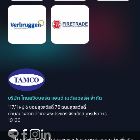
บริษัท ไทยสวิชบอร์ด แอนด์ เมตัลเวอร์ค จำกัด
117/1 หมู่ 6 ซอยสุขสวัสดิ์ 78 ถนนสุขสวัสดิ์

ตำบลบางจาก อำเภอพระประแดง จังหวัดสมุทรปราการ

10130
เราใช้คุกกี้เพื่อปรับปรุงไซต์ของเราและประสบการณ์ของคุณ อ่านเพิ่มเติม