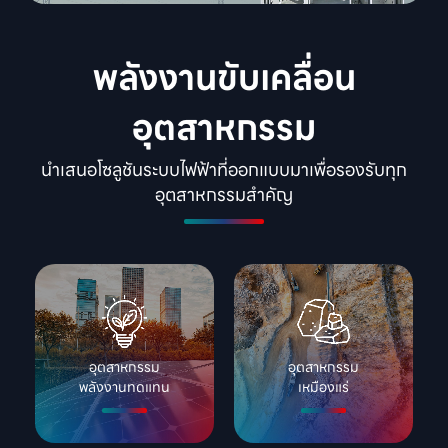
พลังงานขับเคลื่อน
อุตสาหกรรม
นำเสนอโซลูชันระบบไฟฟ้าที่ออกแบบมาเพื่อรองรับทุก
อุตสาหกรรมสำคัญ
อุตสาหกรรม

อุตสาหกรรม

พลังงานทดแทน
เหมืองแร่